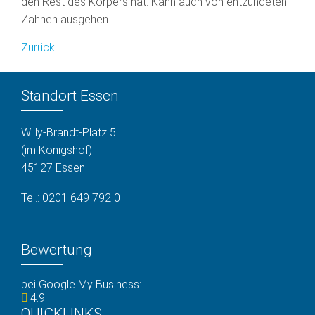
den Rest des Körpers hat. Kann auch von entzündeten
Zähnen ausgehen.
Zurück
Standort Essen
Willy-Brandt-Platz 5
(im Königshof)
45127 Essen
Tel.: 0201 649 792 0
Bewertung
bei Google My Business:
4.9
QUICKLINKS