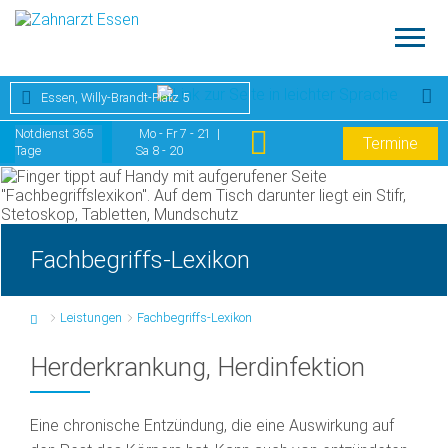
Essen, Willy-Brandt-Platz 5
Notdienst 365
Mo - Fr 7 - 21 |
Termine
Tage
Sa 8 - 20
Fachbegriffs-Lexikon
Leistungen
Fachbegriffs-Lexikon
Herderkrankung, Herdinfektion
Eine chronische Entzündung, die eine Auswirkung auf