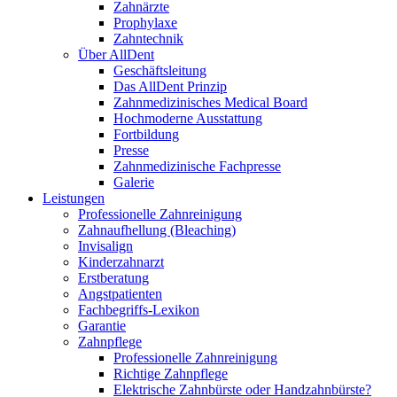
Zahnärzte
Prophylaxe
Zahntechnik
Über AllDent
Geschäftsleitung
Das AllDent Prinzip
Zahnmedizinisches Medical Board
Hochmoderne Ausstattung
Fortbildung
Presse
Zahnmedizinische Fachpresse
Galerie
Leistungen
Professionelle Zahnreinigung
Zahnaufhellung (Bleaching)
Invisalign
Kinderzahnarzt
Erstberatung
Angstpatienten
Fachbegriffs-Lexikon
Garantie
Zahnpflege
Professionelle Zahnreinigung
Richtige Zahnpflege
Elektrische Zahnbürste oder Handzahnbürste?