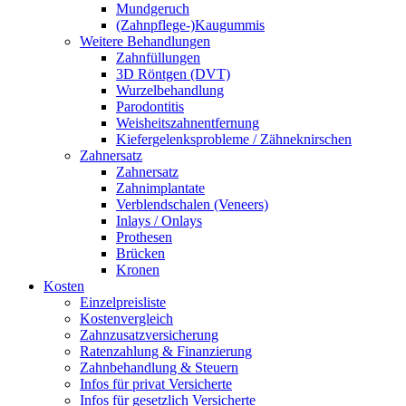
Mundgeruch
(Zahnpflege-)Kaugummis
Weitere Behandlungen
Zahnfüllungen
3D Röntgen (DVT)
Wurzelbehandlung
Parodontitis
Weisheitszahnentfernung
Kiefergelenksprobleme / Zähneknirschen
Zahnersatz
Zahnersatz
Zahnimplantate
Verblendschalen (Veneers)
Inlays / Onlays
Prothesen
Brücken
Kronen
Kosten
Einzelpreisliste
Kostenvergleich
Zahnzusatzversicherung
Ratenzahlung & Finanzierung
Zahnbehandlung & Steuern
Infos für privat Versicherte
Infos für gesetzlich Versicherte