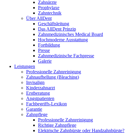
Zahnärzte
Prophylaxe
Zahntechnik
Über AllDent
Geschäftsleitung
Das AllDent Prinzip
Zahnmedizinisches Medical Board
Hochmoderne Ausstattung
Fortbildung
Presse
Zahnmedizinische Fachpresse
Galerie
Leistungen
Professionelle Zahnreinigung
Zahnaufhellung (Bleaching)
Invisalign
Kinderzahnarzt
Erstberatung
Angstpatienten
Fachbegriffs-Lexikon
Garantie
Zahnpflege
Professionelle Zahnreinigung
Richtige Zahnpflege
Elektrische Zahnbürste oder Handzahnbürste?