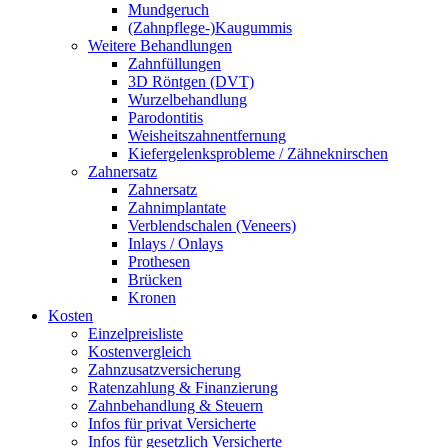
Mundgeruch
(Zahnpflege-)Kaugummis
Weitere Behandlungen
Zahnfüllungen
3D Röntgen (DVT)
Wurzelbehandlung
Parodontitis
Weisheitszahnentfernung
Kiefergelenksprobleme / Zähneknirschen
Zahnersatz
Zahnersatz
Zahnimplantate
Verblendschalen (Veneers)
Inlays / Onlays
Prothesen
Brücken
Kronen
Kosten
Einzelpreisliste
Kostenvergleich
Zahnzusatzversicherung
Ratenzahlung & Finanzierung
Zahnbehandlung & Steuern
Infos für privat Versicherte
Infos für gesetzlich Versicherte